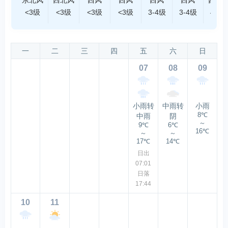
<3级
<3级
<3级
<3级
3-4级
3-4级
4-5级
一
二
三
四
五
六
日
07
08
09
小雨转
中雨转
小雨
8℃
中雨
阴
～
9℃
6℃
16℃
～
～
17℃
14℃
日出
07:01
日落
17:44
10
11