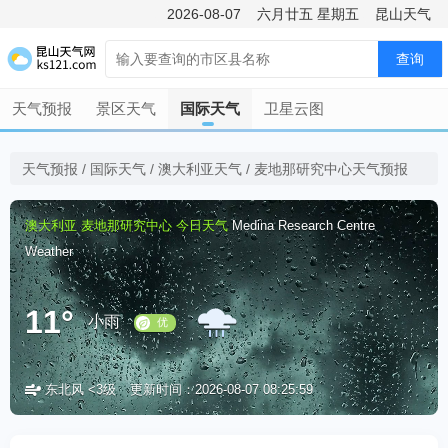
2026-08-07
六月廿五
星期五
昆山天气
查询
天气预报
景区天气
国际天气
卫星云图
天气预报
/
国际天气
/
澳大利亚天气
/
麦地那研究中心天气预报
澳大利亚
麦地那研究中心
今日天气
Medina Research Centre
Weather
11°
小雨
东北风 <3级
更新时间：2026-08-07 08:25:59
优