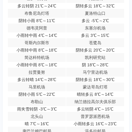
多云转阴 21℃～24℃
阴转多云 18℃～32℃
布鲁尼岛灯塔
夏洛特山口
阴转小雨 8℃～11℃
多云 -5℃～2℃
德韦灵阿普
东塞尔机场
小雨转中雨 4℃～14℃
多云 3℃～15℃
哥斯内尔斯市
苍鹭岛
小雨转中雨 8℃～18℃
阴转多云 20℃～20℃
简达科特机场
凯利研究站
小雨转中雨 8℃～18℃
阴 18℃～28℃
拉贾曼努
马宁里达机场
多云转晴 14℃～28℃
阴转多云 18℃～30℃
马里机场
蒙达哥岛灯塔
阴转小雨 5℃～22℃
晴转多云 8℃～14℃
布勒山
纳兰德拉高尔夫俱乐部
雨夹雪转阴 -3℃～3℃
多云转阴 4℃～15℃
北头山
普罗瑟派恩机场
晴 7℃～16℃
小雨转多云 16℃～23℃
唐巴兰姆巴邮局
温多拉邮局