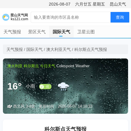
2026-08-07
六月廿五
星期五
昆山天气
查询
天气预报
景区天气
国际天气
卫星云图
天气预报
/
国际天气
/
澳大利亚天气
/
科尔斯点天气预报
澳大利亚
科尔斯点
今日天气
Colespoint Weather
16°
小雨
西北风 3-4级
更新时间：2026-08-07 14:18:23
优
科尔斯点天气预报