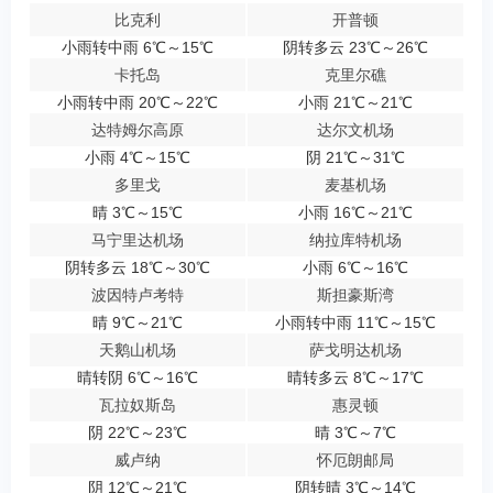
比克利
开普顿
小雨转中雨 6℃～15℃
阴转多云 23℃～26℃
卡托岛
克里尔礁
小雨转中雨 20℃～22℃
小雨 21℃～21℃
达特姆尔高原
达尔文机场
小雨 4℃～15℃
阴 21℃～31℃
多里戈
麦基机场
晴 3℃～15℃
小雨 16℃～21℃
马宁里达机场
纳拉库特机场
阴转多云 18℃～30℃
小雨 6℃～16℃
波因特卢考特
斯担豪斯湾
晴 9℃～21℃
小雨转中雨 11℃～15℃
天鹅山机场
萨戈明达机场
晴转阴 6℃～16℃
晴转多云 8℃～17℃
瓦拉奴斯岛
惠灵顿
阴 22℃～23℃
晴 3℃～7℃
威卢纳
怀厄朗邮局
阴 12℃～21℃
阴转晴 3℃～14℃