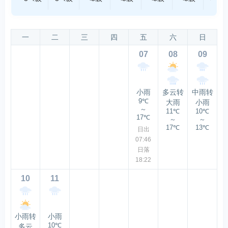
一
二
三
四
五
六
日
07
08
09
小雨
多云转
中雨转
9℃
大雨
小雨
～
11℃
10℃
17℃
～
～
17℃
13℃
日出
07:46
日落
18:22
10
11
小雨转
小雨
10℃
多云