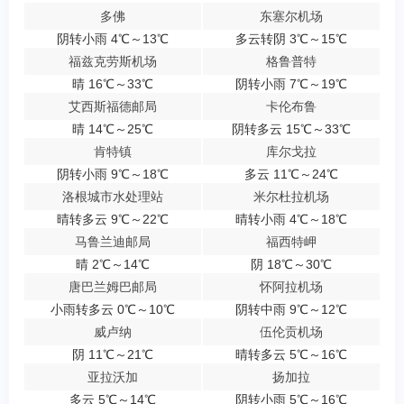
多佛
东塞尔机场
阴转小雨 4℃～13℃
多云转阴 3℃～15℃
福兹克劳斯机场
格鲁普特
晴 16℃～33℃
阴转小雨 7℃～19℃
艾西斯福德邮局
卡伦布鲁
晴 14℃～25℃
阴转多云 15℃～33℃
肯特镇
库尔戈拉
阴转小雨 9℃～18℃
多云 11℃～24℃
洛根城市水处理站
米尔杜拉机场
晴转多云 9℃～22℃
晴转小雨 4℃～18℃
马鲁兰迪邮局
福西特岬
晴 2℃～14℃
阴 18℃～30℃
唐巴兰姆巴邮局
怀阿拉机场
小雨转多云 0℃～10℃
阴转中雨 9℃～12℃
威卢纳
伍伦贡机场
阴 11℃～21℃
晴转多云 5℃～16℃
亚拉沃加
扬加拉
多云 5℃～14℃
阴转小雨 5℃～16℃