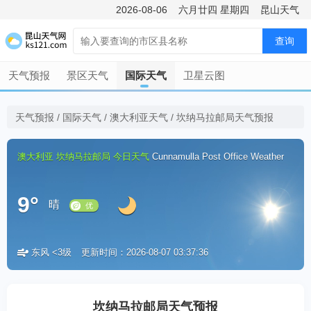
2026-08-06
六月廿四
星期四
昆山天气
查询
天气预报
景区天气
国际天气
卫星云图
天气预报
/
国际天气
/
澳大利亚天气
/
坎纳马拉邮局天气预报
澳大利亚
坎纳马拉邮局
今日天气
Cunnamulla Post Office Weather
9°
晴
东风 <3级
更新时间：2026-08-07 03:37:36
优
坎纳马拉邮局天气预报