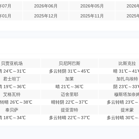
年07月
2026年06月
2026年05月
2026
年01月
2025年12月
2025年11月
2025
贝贾亚机场
贝尼阿巴斯
比斯克拉
晴 24℃～31℃
多云转阴 31℃～45℃
晴 31℃～41
君士坦丁
加莱
加扎乌埃特
晴 19℃～36℃
晴 21℃～36℃
阴 23℃～33
艾格瓦特
迈舍里耶
穆斯塔加奈
转晴 26℃～38℃
晴转阴 22℃～37℃
多云转晴 23℃～
泰贝萨
提亚雷特
提米蒙
晴 18℃～34℃
多云转晴 22℃～37℃
多云转晴 30℃～