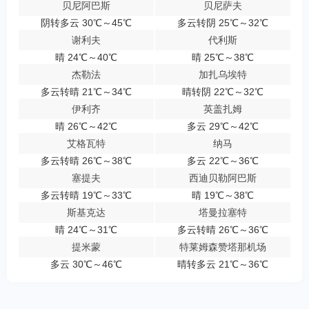
贝尼阿巴斯
贝尼萨夫
阴转多云 30℃～45℃
多云转阴 25℃～32℃
谢利夫
代利斯
晴 24℃～40℃
晴 25℃～38℃
杰勒法
加扎乌埃特
多云转晴 21℃～34℃
晴转阴 22℃～32℃
伊利齐
英盖扎姆
晴 26℃～42℃
多云 29℃～42℃
艾格瓦特
纳马
多云转晴 26℃～38℃
多云 22℃～36℃
塞提夫
西迪贝勒阿巴斯
多云转晴 19℃～33℃
晴 19℃～38℃
斯基克达
塔曼拉塞特
晴 24℃～31℃
多云转晴 26℃～36℃
提米蒙
特莱姆森赞塔那机场
多云 30℃～46℃
晴转多云 21℃～36℃