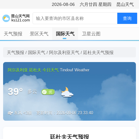
2026-08-06
六月廿四
星期四
昆山天气
查询
天气预报
景区天气
国际天气
卫星云图
天气预报
/
国际天气
/
阿尔及利亚天气
/
廷杜夫天气预报
阿尔及利亚
廷杜夫
今日天气
Tindouf Weather
39°
多云
东风 <3级
更新时间：2026-08-06 23:33:40
优
廷杜夫天气预报