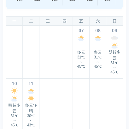
一
二
三
四
五
六
日
07
08
09
多云
多云
阴转多
31℃
31℃
云
～
～
31℃
45℃
45℃
～
45℃
10
11
晴转多
多云转
云
晴
31℃
30℃
～
～
45℃
43℃