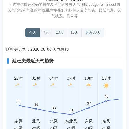
为你提供快速准确的阿尔及利亚廷杜夫天气预报，Algeria Tindouf的
天气预报和气象趋势预测,主要指标包括每天最高气温、最低气温、天
气状况、风向等
今天
7天
10天
15天
最近30天
廷杜夫天气：2026-08-06 天气预报
廷杜夫最近天气趋势
22时
01时
04时
07时
10时
13时
16时
东风
北风
北风
东北风
东风
东风
东风
<3级
<3级
<3级
<3级
<3级
<3级
<3级