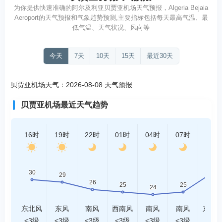
为你提供快速准确的阿尔及利亚贝贾亚机场天气预报，Algeria Bejaia
Aeroport的天气预报和气象趋势预测,主要指标包括每天最高气温、最
低气温、天气状况、风向等
今天
7天
10天
15天
最近30天
贝贾亚机场天气：2026-08-08 天气预报
贝贾亚机场最近天气趋势
16时
19时
22时
01时
04时
07时
10时
东北风
东风
南风
西南风
南风
南风
东北
<3级
<3级
<3级
<3级
<3级
<3级
<3级