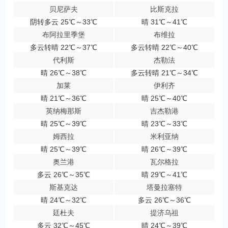
贝尼萨夫
比斯克拉
阴转多云 25℃～33℃
晴 31℃～41℃
布阿拉里季堡
布维拉
多云转晴 22℃～37℃
多云转晴 22℃～40℃
代利斯
杰勒法
晴 26℃～38℃
多云转晴 21℃～34℃
加莱
伊利齐
晴 21℃～36℃
晴 25℃～40℃
英纳梅那斯
吉杰勒港
晴 25℃～39℃
晴 23℃～33℃
姆西拉
米利亚纳
晴 25℃～39℃
晴 26℃～39℃
奥兰港
瓦尔格拉
多云 26℃～35℃
晴 29℃～41℃
斯基克达
塔曼拉塞特
晴 24℃～32℃
多云 26℃～36℃
廷杜夫
提济乌祖
多云 32℃～45℃
晴 24℃～39℃