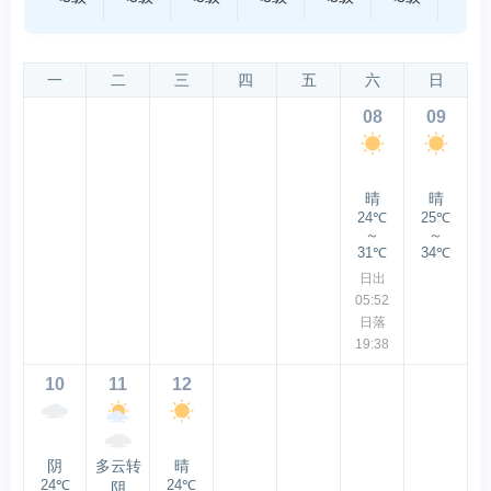
一
二
三
四
五
六
日
08
09
晴
晴
24℃
25℃
～
～
31℃
34℃
日出
05:52
日落
19:38
10
11
12
阴
多云转
晴
24℃
24℃
阴