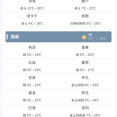
加查
隆子
多云 12℃～30℃
多云 7℃～21℃
浪卡子
错那
多云 4℃～18℃
小雨转阵雨 5℃～16℃
晴
那曲
5℃ ～ 19℃
色尼
嘉黎
晴 5℃～19℃
晴 5℃～20℃
比如
聂荣
晴 6℃～24℃
晴 0℃～17℃
安多
申扎
晴 4℃～16℃
多云转阴 6℃～20℃
索县
班戈
晴 5℃～22℃
多云转阴 5℃～18℃
巴青
尼玛
晴 5℃～22℃
多云转阵雨 7℃～18℃