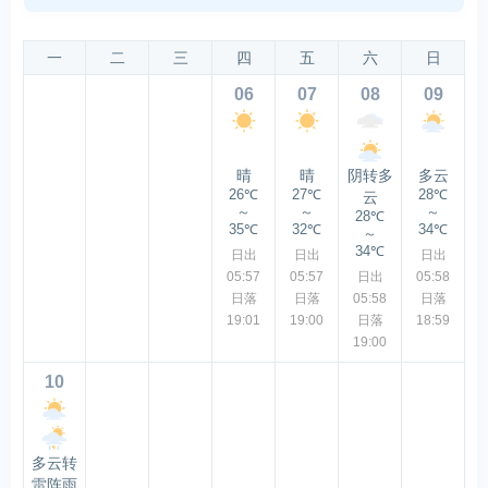
一
二
三
四
五
六
日
06
07
08
09
晴
晴
阴转多
多云
26℃
27℃
28℃
云
～
～
～
28℃
35℃
32℃
34℃
～
34℃
日出
日出
日出
05:57
05:57
日出
05:58
日落
日落
05:58
日落
19:01
19:00
日落
18:59
19:00
10
多云转
雷阵雨