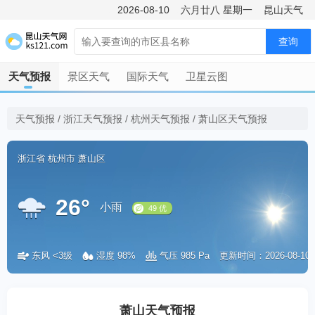
2026-08-10
六月廿八
星期一
昆山天气
查询
天气预报
景区天气
国际天气
卫星云图
天气预报
/
浙江天气预报
/
杭州天气预报
/
萧山区天气预报
浙江省
杭州市
萧山区
26°
小雨
东风 <3级
湿度 98%
气压 985 Pa
更新时间：2026-08-10 0
49 优
萧山天气预报