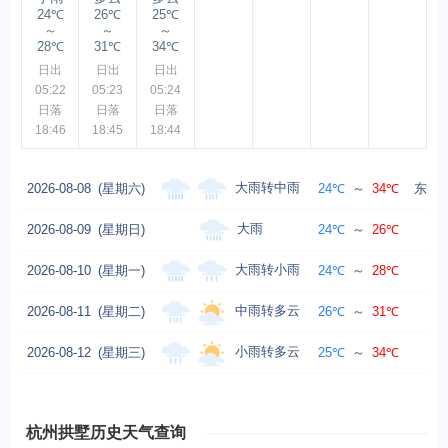
24℃
26℃
25℃
～
～
～
28℃
31℃
34℃
日出
日出
日出
05:22
05:23
05:24
日落
日落
日落
18:46
18:45
18:44
大雨转中雨
2026-08-08
(星期六)
24℃
～
34℃
东北风
大雨
2026-08-09
(星期日)
24℃
～
26℃
大雨转小雨
2026-08-10
(星期一)
24℃
～
28℃
东
中雨转多云
2026-08-11
(星期二)
26℃
～
31℃
小雨转多云
2026-08-12
(星期三)
25℃
～
34℃
杭州拱墅历史天气查询