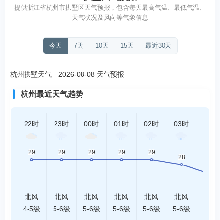
提供浙江省杭州市拱墅区天气预报，包含每天最高气温、最低气温、
天气状况及风向等气象信息
今天
7天
10天
15天
最近30天
杭州拱墅天气：2026-08-08 天气预报
杭州最近天气趋势
22时
23时
00时
01时
02时
03时
04时
北风
北风
北风
北风
北风
北风
北风
4-5级
5-6级
5-6级
5-6级
5-6级
5-6级
5-6级