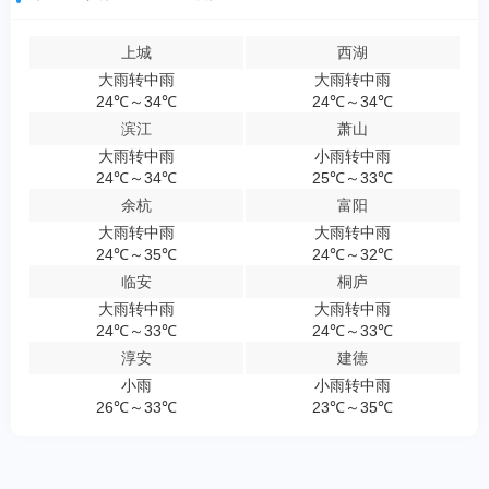
上城
西湖
大雨转中雨
大雨转中雨
24℃～34℃
24℃～34℃
滨江
萧山
大雨转中雨
小雨转中雨
24℃～34℃
25℃～33℃
余杭
富阳
大雨转中雨
大雨转中雨
24℃～35℃
24℃～32℃
临安
桐庐
大雨转中雨
大雨转中雨
24℃～33℃
24℃～33℃
淳安
建德
小雨
小雨转中雨
26℃～33℃
23℃～35℃