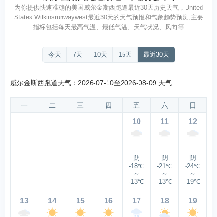
为你提供快速准确的美国威尔金斯西跑道最近30天历史天气，United
States Wilkinsrunwaywest最近30天的天气预报和气象趋势预测,主要
指标包括每天最高气温、最低气温、天气状况、风向等
今天
7天
10天
15天
最近30天
威尔金斯西跑道天气：2026-07-10至2026-08-09 天气
一
二
三
四
五
六
日
10
11
12
阴
阴
阴
-18℃
-21℃
-24℃
～
～
～
-13℃
-13℃
-19℃
13
14
15
16
17
18
19