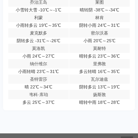
乔治王岛
莱图
小雪转大雪 -10℃～-1℃
晴转阴 -38℃～-34℃
利蒙
林肯
小雨转多云 19℃～35℃
阴转小雨 24℃～31℃
麦克默多
密尔沃基
阴转多云 -31℃～-26℃
小雨 20℃～25℃
莫洛凯
莫耐特
小雨 24℃～27℃
晴转多云 23℃～36℃
纳什维尔
里弗敦
小雨转晴 23℃～31℃
多云转晴 16℃～35℃
圣特雷莎
瓦尔迪兹
晴 22℃～34℃
阴转多云 13℃～19℃
韦科·库珀
扬斯敦
多云 25℃～37℃
晴转中雨 18℃～28℃