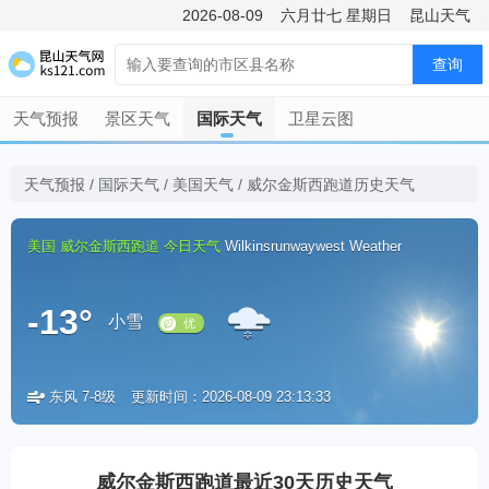
2026-08-09
六月廿七
星期日
昆山天气
查询
天气预报
景区天气
国际天气
卫星云图
天气预报
/
国际天气
/
美国天气
/
威尔金斯西跑道历史天气
美国
威尔金斯西跑道
今日天气
Wilkinsrunwaywest Weather
-13°
小雪
东风 7-8级
更新时间：2026-08-09 23:13:33
优
威尔金斯西跑道最近30天历史天气