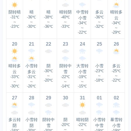
阴转晴
晴
晴
晴转阴
中雪转
多云
晴转多
-31℃
-36℃
-38℃
-40℃
-36℃
小雪
云
～
～
～
～
～
-34℃
-34℃
-23℃
-30℃
-36℃
-33℃
-32℃
～
～
-22℃
-29℃
20
21
22
23
24
25
26
晴转多
小雪转
阴
阴转中
大雪转
小雪
多云
-30℃
-23℃
-25℃
云
多云
雪
小雪
～
～
～
-33℃
-31℃
-22℃
-19℃
-20℃
-18℃
-22℃
～
～
～
～
-30℃
-26℃
-14℃
-15℃
27
28
29
30
31
01
02
多云转
小雪转
阴转中
阴
晴转阴
小雪转
暴雪转
-20℃
-22℃
阴
阴
雪
中雪
小雪
～
～
-24℃
-20℃
-20℃
-19℃
-19℃