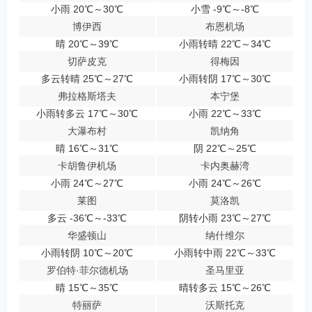
小雨 20℃～30℃
小雪 -9℃～-8℃
博伊西
布恩机场
晴 20℃～39℃
小雨转晴 22℃～34℃
切萨皮克
得梅因
多云转晴 25℃～27℃
小雨转阴 17℃～30℃
弗拉格斯塔夫
本宁堡
小雨转多云 17℃～30℃
小雨 22℃～33℃
大瀑布村
凯纳角
晴 16℃～31℃
阴 22℃～25℃
卡胡鲁伊机场
卡内奥赫湾
小雨 24℃～27℃
小雨 24℃～26℃
莱图
莫洛凯
多云 -36℃～-33℃
阴转小雨 23℃～27℃
华盛顿山
纳什维尔
小雨转阴 10℃～20℃
小雨转中雨 22℃～33℃
罗伯特·菲尔德机场
圣马里亚
晴 15℃～35℃
晴转多云 15℃～26℃
特丽萨
沃斯托克