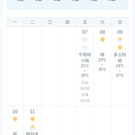
一
二
三
四
五
六
日
07
08
09
中雨转
晴
多云转
23℃
小雨
晴
～
21℃
24℃
35℃
～
～
35℃
37℃
日出
04:54
日落
18:44
10
11
晴
晴转多