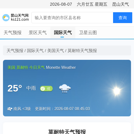
2026-08-07
六月廿五
星期五
昆山天气
查询
天气预报
景区天气
国际天气
卫星云图
天气预报
/
国际天气
/
美国天气
/
莫耐特天气预报
美国
莫耐特
今日天气
Monette Weather
25°
中雨
南风 <3级
更新时间：2026-08-07 08:45:03
优
莫耐特天气预报