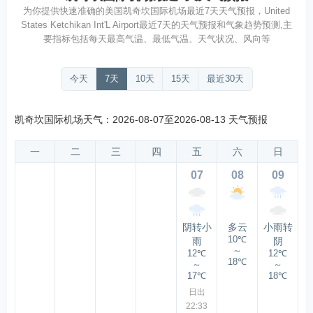
为你提供快速准确的美国凯奇坎国际机场最近7天天气预报，United
States Ketchikan Int'L Airport最近7天的天气预报和气象趋势预测,主
要指标包括每天最高气温、最低气温、天气状况、风向等
今天
7天
10天
15天
最近30天
凯奇坎国际机场天气：2026-08-07至2026-08-13 天气预报
一
二
三
四
五
六
日
07
08
09
阴转小
多云
小雨转
10℃
雨
阴
～
12℃
12℃
18℃
～
～
17℃
18℃
日出
22:33