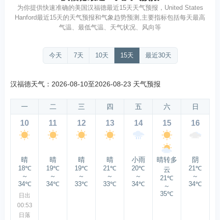
为你提供快速准确的美国汉福德最近15天天气预报，United States
Hanford最近15天的天气预报和气象趋势预测,主要指标包括每天最高
气温、最低气温、天气状况、风向等
今天
7天
10天
15天
最近30天
汉福德天气：2026-08-10至2026-08-23 天气预报
一
二
三
四
五
六
日
10
11
12
13
14
15
16
晴
晴
晴
晴
小雨
晴转多
阴
18℃
19℃
19℃
21℃
20℃
21℃
云
～
～
～
～
～
～
21℃
34℃
34℃
33℃
33℃
34℃
34℃
～
35℃
日出
00:53
日落