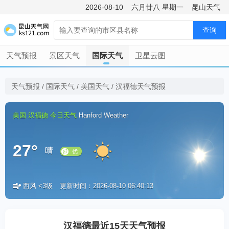
2026-08-10
六月廿八
星期一
昆山天气
查询
天气预报
景区天气
国际天气
卫星云图
天气预报
/
国际天气
/
美国天气
/
汉福德天气预报
美国
汉福德
今日天气
Hanford Weather
27°
晴
西风 <3级
更新时间：2026-08-10 06:40:13
优
汉福德最近15天天气预报