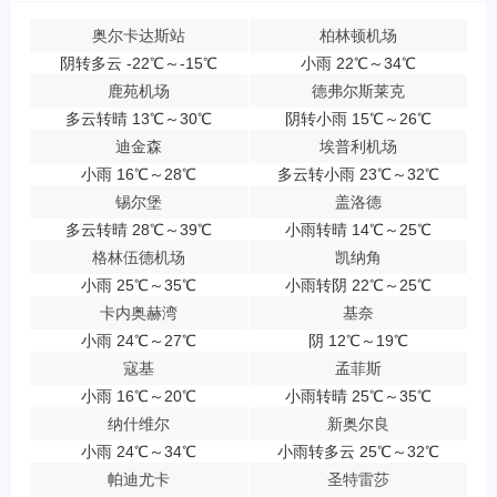
奥尔卡达斯站
柏林顿机场
阴转多云 -22℃～-15℃
小雨 22℃～34℃
鹿苑机场
德弗尔斯莱克
多云转晴 13℃～30℃
阴转小雨 15℃～26℃
迪金森
埃普利机场
小雨 16℃～28℃
多云转小雨 23℃～32℃
锡尔堡
盖洛德
多云转晴 28℃～39℃
小雨转晴 14℃～25℃
格林伍德机场
凯纳角
小雨 25℃～35℃
小雨转阴 22℃～25℃
卡内奥赫湾
基奈
小雨 24℃～27℃
阴 12℃～19℃
寇基
孟菲斯
小雨 16℃～20℃
小雨转晴 25℃～35℃
纳什维尔
新奥尔良
小雨 24℃～34℃
小雨转多云 25℃～32℃
帕迪尤卡
圣特雷莎