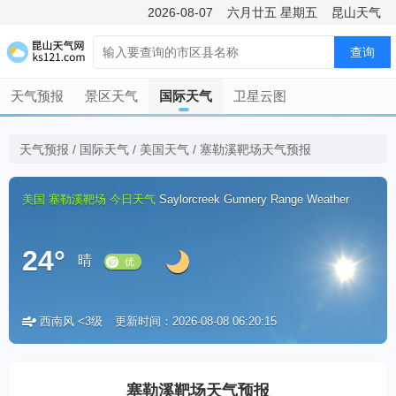
2026-08-07
六月廿五
星期五
昆山天气
查询
天气预报
景区天气
国际天气
卫星云图
天气预报
/
国际天气
/
美国天气
/
塞勒溪靶场天气预报
美国
塞勒溪靶场
今日天气
Saylorcreek Gunnery Range Weather
24°
晴
西南风 <3级
更新时间：2026-08-08 06:20:15
优
塞勒溪靶场天气预报