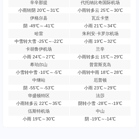
辛辛那提
代托纳比奇国际机场
小雨转阴 20℃～31℃
小雨转多云 25℃～30℃
伊格尔县
瓦丘卡堡
阴 -49℃～-41℃
小雨 21℃～34℃
哈雷
朱利安·卡罗尔机场
中雪转大雪 -25℃～-22℃
小雨 19℃～32℃
卡胡鲁伊机场
兰辛
小雨 24℃～27℃
小雨转多云 15℃～29℃
希珀尔山
普雷斯克岛
小雪转中雪 -10℃～-5℃
小雨转中雨 18℃～28℃
中继站
厄普顿
阴 -55℃～-53℃
小雨 23℃～29℃
华盛顿特区
法莎
小雨转多云 22℃～35℃
阴转小雪 -28℃～-19℃
伍斯特机场
中山
小雨 19℃～30℃
阴 -19℃～-14℃