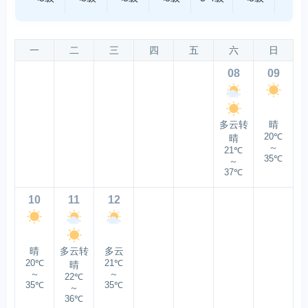
一
二
三
四
五
六
日
08
09
多云转
晴
20℃
晴
～
21℃
35℃
～
37℃
10
11
12
晴
多云转
多云
20℃
21℃
晴
～
～
22℃
35℃
35℃
～
36℃