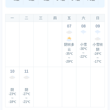
一
二
三
四
五
六
日
07
08
09
阴转多
小雪
小雪转
-30℃
云
阴
～
-35℃
-24℃
-22℃
～
～
-29℃
-17℃
10
11
阴
阴
-23℃
-27℃
～
～
-18℃
-21℃