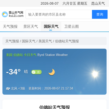
2026-08-07
六月廿五
星期五
昆山天气
查询
天气预报
景区天气
国际天气
卫星云图
天气预报
/
国际天气
/
美国天气
/
伯德站天气预报
美国
伯德站
今日天气
Byrd Station Weather
-34°
晴
北风 <3级
更新时间：2026-08-07 21:17:34
优
伯德站天气预报