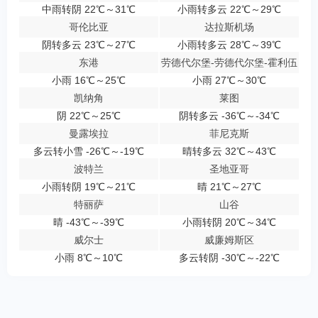
中雨转阴 22℃～31℃
小雨转多云 22℃～29℃
哥伦比亚
达拉斯机场
阴转多云 23℃～27℃
小雨转多云 28℃～39℃
东港
劳德代尔堡-劳德代尔堡-霍利伍
小雨 16℃～25℃
小雨 27℃～30℃
凯纳角
莱图
阴 22℃～25℃
阴转多云 -36℃～-34℃
曼露埃拉
菲尼克斯
多云转小雪 -26℃～-19℃
晴转多云 32℃～43℃
波特兰
圣地亚哥
小雨转阴 19℃～21℃
晴 21℃～27℃
特丽萨
山谷
晴 -43℃～-39℃
小雨转阴 20℃～34℃
威尔士
威廉姆斯区
小雨 8℃～10℃
多云转阴 -30℃～-22℃