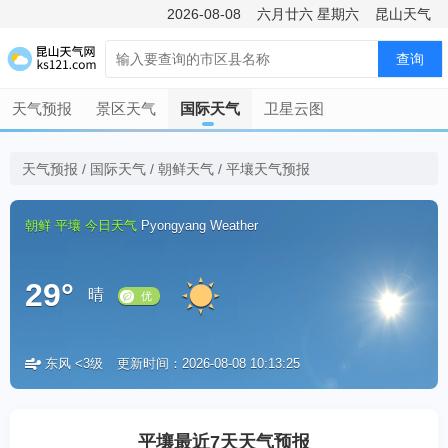
2026-08-08
六月廿六
星期六
昆山天气
查询
天气预报
景区天气
国际天气
卫星云图
天气预报
/
国际天气
/
朝鲜天气
/
平壤天气预报
朝鲜
平壤
今日天气
Pyongyang Weather
29°
晴
东风 <3级
更新时间：2026-08-08 10:13:25
优
平壤最近7天天气预报