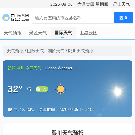
2026-08-06
六月廿四
星期四
昆山天气
查询
天气预报
景区天气
国际天气
卫星云图
天气预报
/
国际天气
/
朝鲜天气
/
熙川天气预报
朝鲜
熙川
今日天气
Huichon Weather
32°
晴
西北风 <3级
更新时间：2026-08-06 12:52:56
优
熙川天气预报