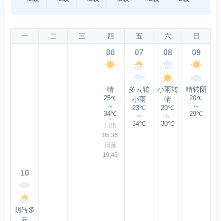
一
二
三
四
五
六
日
06
07
08
09
晴
多云转
小雨转
晴转阴
25℃
20℃
小雨
晴
～
～
23℃
20℃
34℃
29℃
～
～
34℃
30℃
日出
05:36
日落
19:45
10
阴转多
云