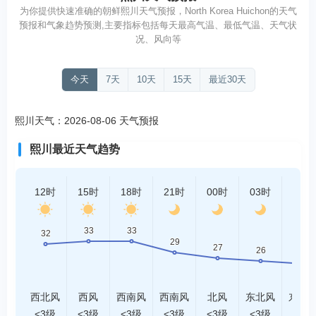
为你提供快速准确的朝鲜熙川天气预报，North Korea Huichon的天气
预报和气象趋势预测,主要指标包括每天最高气温、最低气温、天气状
况、风向等
今天
7天
10天
15天
最近30天
熙川天气：2026-08-06 天气预报
熙川最近天气趋势
12时
15时
18时
21时
00时
03时
06时
西北风
西风
西南风
西南风
北风
东北风
东北
<3级
<3级
<3级
<3级
<3级
<3级
<3级