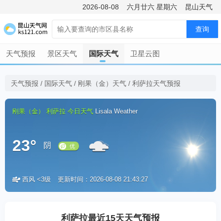
2026-08-08
六月廿六
星期六
昆山天气
查询
天气预报
景区天气
国际天气
卫星云图
天气预报
/
国际天气
/
刚果（金）天气
/
利萨拉天气预报
刚果（金）
利萨拉
今日天气
Lisala Weather
23°
阴
西风 <3级
更新时间：2026-08-08 21:43:27
优
利萨拉最近15天天气预报