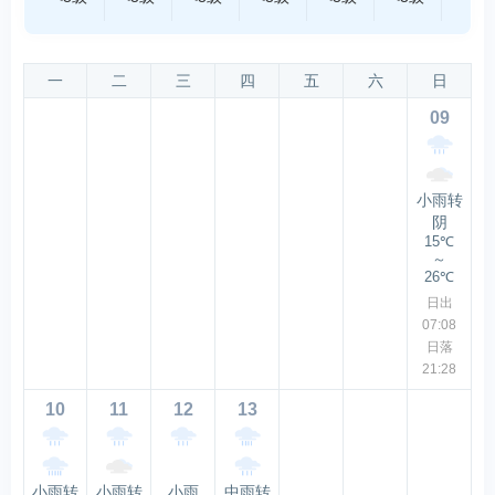
一
二
三
四
五
六
日
09
小雨转
阴
15℃
～
26℃
日出
07:08
日落
21:28
10
11
12
13
小雨转
小雨转
小雨
中雨转