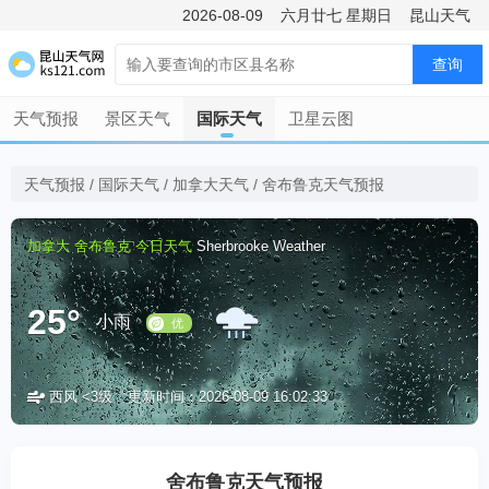
2026-08-09
六月廿七
星期日
昆山天气
查询
天气预报
景区天气
国际天气
卫星云图
天气预报
/
国际天气
/
加拿大天气
/
舍布鲁克天气预报
加拿大
舍布鲁克
今日天气
Sherbrooke Weather
25°
小雨
西风 <3级
更新时间：2026-08-09 16:02:33
优
舍布鲁克天气预报