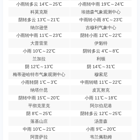
小雨转多云 14℃～25℃
小雨转中雨 19℃～24℃
科莫克斯
埃德森气象观测中心
阴转多云 13℃～21℃
中雨转小雨 8℃～23℃
纳尔逊堡
吉穆利气象中心
小雨转中雨 11℃～23℃
阴转小雨 12℃～22℃
大普雷里
伊魁特
小雨 10℃～22℃
阴转多云 4℃～8℃
兰加拉
利顿
阴 12℃～13℃
阴 14℃～31℃
梅蒂逊哈特市气象观测中心
穆索尼
小雨转阴 1℃～3℃
中雨转晴 11℃～22℃
纳塔什昆
皮瓦努克
阴转中雨 15℃～20℃
小雨 11℃～18℃
平彻克里克
阿尔伯尼港
阴 8℃～25℃
阴转多云 12℃～25℃
落基山庄
汤普森
中雨 10℃～21℃
小雨 9℃～20℃
阿普萨拉
韦兰佩勒姆