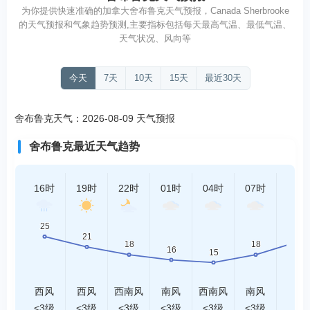
为你提供快速准确的加拿大舍布鲁克天气预报，Canada Sherbrooke
的天气预报和气象趋势预测,主要指标包括每天最高气温、最低气温、
天气状况、风向等
今天
7天
10天
15天
最近30天
舍布鲁克天气：2026-08-09 天气预报
舍布鲁克最近天气趋势
16时
19时
22时
01时
04时
07时
10时
西风
西风
西南风
南风
西南风
南风
南风
<3级
<3级
<3级
<3级
<3级
<3级
<3级