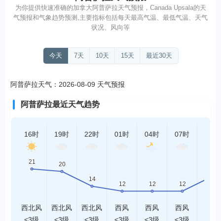
为你提供快速准确的加拿大阿普萨拉天气预报，Canada Upsala的天
气预报和气象趋势预测,主要指标包括每天最高气温、最低气温、天气
状况、风向等
今天
7天
10天
15天
最近30天
阿普萨拉天气：2026-08-09 天气预报
阿普萨拉最近天气趋势
16时
19时
22时
01时
04时
07时
10时
西北风
西北风
西北风
西风
西风
西风
西风
<3级
<3级
<3级
<3级
<3级
<3级
<3级