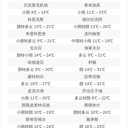
贝克莱克机场
希布加莫
小雨 9℃～14℃
小雨 11℃～23℃
科莫克斯
德尔拉克阿
阴转多云 13℃～21℃
小雨转阴 13℃～26℃
奇普怀恩堡
圣约翰堡
小雨转多云 9℃～21℃
中雨转小雨 11℃～19℃
戈尔贝
海莱夫尔
阴转小雨 14℃～24℃
多云 9℃～21℃
哈德逊贝
利顿
阴转多云 9℃～20℃
阴 14℃～31℃
蒙特利尔
彭蒂克顿
多云 19℃～27℃
阴 14℃～31℃
皮克尔湖
乔治王子城
小雨 11℃～20℃
多云转阴 8℃～22℃
西斯皮里特伍德
斯阔米什
小雨转阴 10℃～19℃
阴转多云 10℃～24℃
斯蒂芬维尔
雅茅斯
小雨转阴 15℃～24℃
阴 16℃～23℃