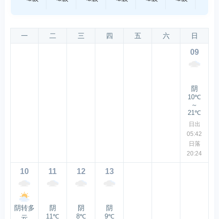
一
二
三
四
五
六
日
09
阴
10℃
～
21℃
日出
05:42
日落
20:24
10
11
12
13
阴转多
阴
阴
阴
11℃
8℃
9℃
云