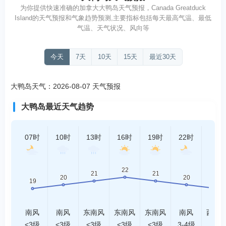
为你提供快速准确的加拿大大鸭岛天气预报，Canada Greatduck
Island的天气预报和气象趋势预测,主要指标包括每天最高气温、最低
气温、天气状况、风向等
今天
7天
10天
15天
最近30天
大鸭岛天气：2026-08-07 天气预报
大鸭岛最近天气趋势
07时
10时
13时
16时
19时
22时
01时
南风
南风
东南风
东南风
东南风
南风
西南
<3级
<3级
<3级
<3级
<3级
3-4级
<3级