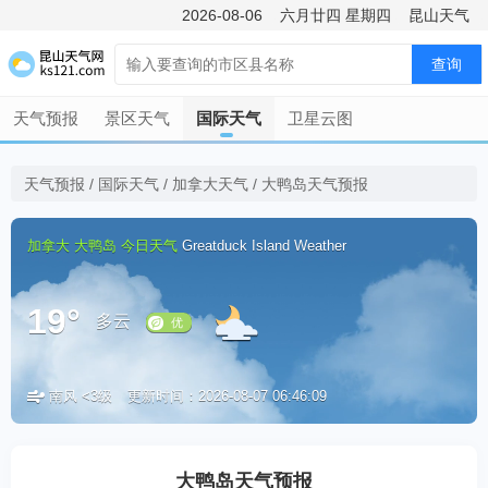
2026-08-06
六月廿四
星期四
昆山天气
查询
天气预报
景区天气
国际天气
卫星云图
天气预报
/
国际天气
/
加拿大天气
/
大鸭岛天气预报
加拿大
大鸭岛
今日天气
Greatduck Island Weather
19°
多云
南风 <3级
更新时间：2026-08-07 06:46:09
优
大鸭岛天气预报