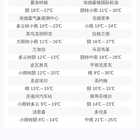
夏洛特顿
埃德蒙顿国际机场
阴 18℃～27℃
阴转小雨 11℃～20℃
埃德森气象观测中心
戈德里奇
多云转小雨 10℃～23℃
小雨 19℃～24℃
英鸟克胡阿克
拉格兰德
大雨转小雨 11℃～16℃
阴 16℃～27℃
兰加拉
马尼韦基
多云转阴 12℃～13℃
阴转中雨 18℃～28℃
皮瓦努克
平彻克里克
小雨转阴 12℃～20℃
晴 9℃～30℃
圣皮埃尔
圣约翰
晴 13℃～15℃
阴 10℃～15℃
灵魂河汽车站
斯蒂芬维尔
小雨转多云 9℃～19℃
阴 14℃～23℃
汤普森
多伦多
小雨转阴 8℃～14℃
中雨 21℃～25℃