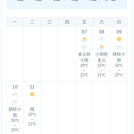
一
二
三
四
五
六
日
07
08
09
多云转
小雨转
晴转小
小雨
多云
雨
18℃
15℃
16℃
～
～
～
22℃
21℃
22℃
10
11
阴转小
晴
15℃
雨
～
16℃
21℃
～
23℃