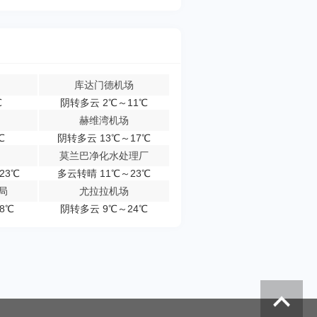
库达门德机场
℃
阴转多云 2℃～11℃
赫维湾机场
℃
阴转多云 13℃～17℃
莫兰巴净化水处理厂
23℃
多云转晴 11℃～23℃
局
尤拉拉机场
8℃
阴转多云 9℃～24℃