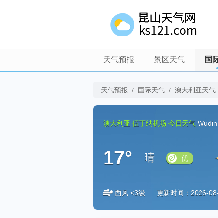
天气预报
景区天气
国
天气预报
/
国际天气
/
澳大利亚天气
澳大利亚
伍丁纳机场
今日天气
Wudin
17°
晴
优
西风 <3级
更新时间：2026-08-0