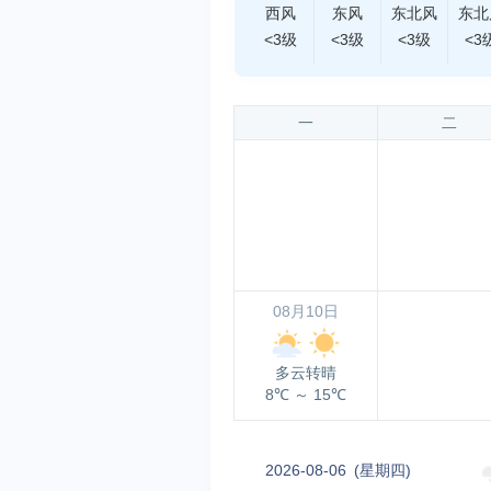
西风
东风
东北风
东北
<3级
<3级
<3级
<3
一
二
08月10日
多云转晴
8℃
～
15℃
2026-08-06
(星期四)