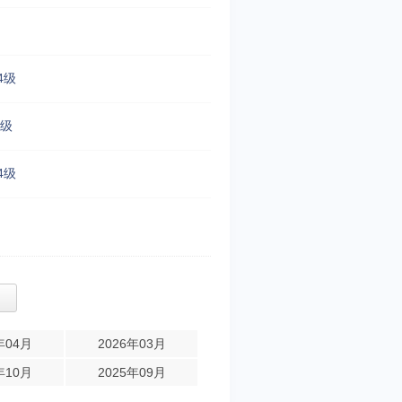
4级
4级
4级
年04月
2026年03月
年10月
2025年09月