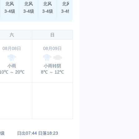
北风
北风
北风
北风
西北风
西北风
东北风
3-4级
3-4级
3-4级
3-4级
3-4级
<3级
<3级
六
日
08月08日
08月09日
小雨
小雨转阴
10℃
～
20℃
8℃
～
12℃
3级
日出07:44
日落18:23