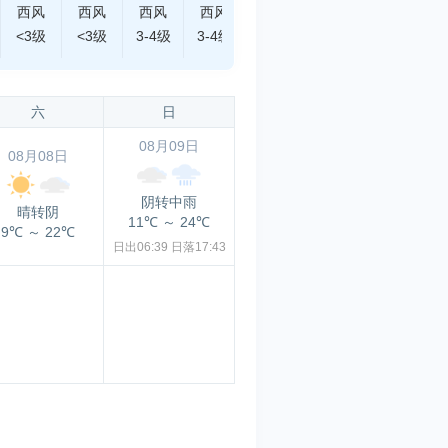
西风
西风
西风
西风
西风
西风
西风
<3级
<3级
3-4级
3-4级
<3级
<3级
<3级
六
日
08月09日
08月08日
阴转中雨
晴转阴
11℃
～
24℃
9℃
～
22℃
日出06:39
日落17:43