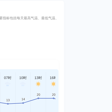
预测,主要指标包括每天最高气温、最低气温、
07时
10时
13时
16时
19时
22时
01时