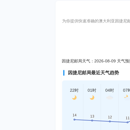
为你提供快速准确的澳大利亚因捷尼邮局天气
因捷尼邮局天气：2026-08-09 天气
因捷尼邮局最近天气趋势
22时
01时
04时
07