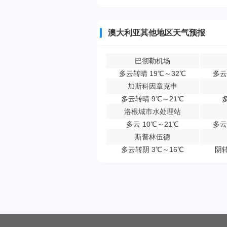
澳大利亚其他地区天气预报
巴彻勒机场
多云转晴 19℃～32℃
多云
加斯科因章克申
多云转晴 9℃～21℃
洛根城市水处理站
多云 10℃～21℃
多云
斯普林伍德
多云转阴 3℃～16℃
阴转