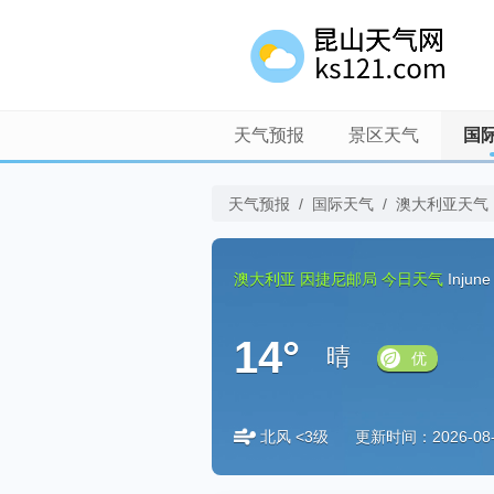
天气预报
景区天气
国
天气预报
/
国际天气
/
澳大利亚天气
澳大利亚
因捷尼邮局
今日天气
Injune
14°
晴
优
北风 <3级
更新时间：2026-08-0