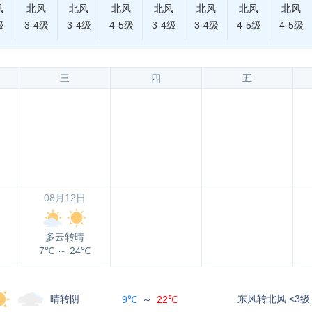
风
北风
北风
北风
北风
北风
北风
北风
级
3-4级
3-4级
4-5级
3-4级
3-4级
4-5级
4-5级
三
四
五
08月12日
多云转晴
7℃
～
24℃
晴转阴
东风转北风 <3级
9℃
～
22℃