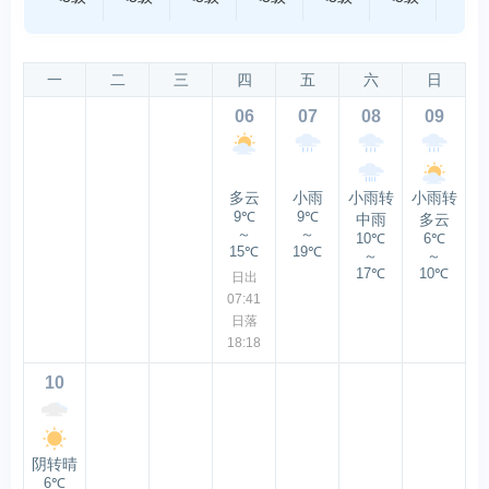
一
二
三
四
五
六
日
06
07
08
09
多云
小雨
小雨转
小雨转
9℃
9℃
中雨
多云
～
～
10℃
6℃
15℃
19℃
～
～
17℃
10℃
日出
07:41
日落
18:18
10
阴转晴
6℃