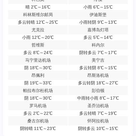
晴 2℃～16℃
小雨 6℃～15℃
科林斯维尔邮局
伊迪斯堡
多云转晴 12℃～25℃
小雨转阴 9℃～13℃
尤克拉
嘉博岛灯塔
小雨 12℃～20℃
多云 5℃～14℃
哲维斯
科内尔
多云 8℃～24℃
阴转多云 7℃～17℃
马宁里达机场
美宁吉
阴 18℃～30℃
多云转阴 8℃～15℃
昂佩利
昂斯洛机场
阴 19℃～33℃
多云转阴 18℃～27℃
帕拉布尔杜机场
彭伯顿
阴 18℃～30℃
中雨转小雨 8℃～17℃
罗马机场
圣乔治机场
多云 2℃～22℃
多云转晴 7℃～19℃
桑古尔机场
怀阿拉机场
阴转晴 11℃～23℃
阴转多云 10℃～15℃