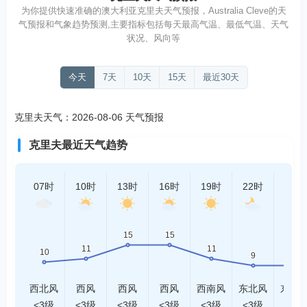
为你提供快速准确的澳大利亚克里夫天气预报，Australia Cleve的天
气预报和气象趋势预测,主要指标包括每天最高气温、最低气温、天气
状况、风向等
今天
7天
10天
15天
最近30天
克里夫天气：2026-08-06 天气预报
克里夫最近天气趋势
07时
10时
13时
16时
19时
22时
01时
西北风
西风
西风
西风
西南风
东北风
东北
<3级
<3级
<3级
<3级
<3级
<3级
<3级