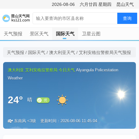
2026-08-06
六月廿四
星期四
昆山天气
查询
天气预报
景区天气
国际天气
卫星云图
天气预报
/
国际天气
/
澳大利亚天气
/
艾利安格拉警察局天气预报
澳大利亚
艾利安格拉警察局
今日天气
Alyangula Policestation
Weather
24°
晴
东南风 <3级
更新时间：2026-08-06 11:45:04
优