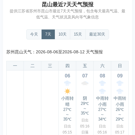
昆山最近7天天气预报
提供江苏省苏州市昆山市最近7天天气预报，包含每天最高气温、最
低气温、天气状况及风向等气象信息
今天
7天
10天
15天
最近30天
苏州昆山天气：2026-08-06至2026-08-12 天气预报
一
二
三
四
五
六
日
06
07
08
09
小雨转
阴
中雨转
中雨转
29℃
晴
小雨
小雨
～
27℃
27℃
26℃
35℃
～
～
～
35℃
34℃
29℃
日出
日出
05:16
日出
日出
05:15
日落
05:16
05:17