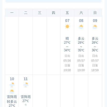
一
二
三
四
五
六
日
07
08
09
晴
多云
多云
27℃
28℃
28℃
～
～
～
34℃
35℃
36℃
日出
日出
日出
05:56
05:57
05:57
日落
日落
日落
19:00
19:00
18:59
10
11
雷阵雨
雷阵雨
27℃
转多云
～
27℃