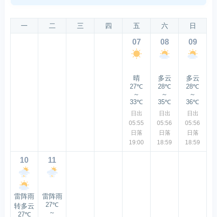
一
二
三
四
五
六
日
07
08
09
晴
多云
多云
27℃
28℃
28℃
～
～
～
33℃
35℃
36℃
日出
日出
日出
05:55
05:56
05:56
日落
日落
日落
19:00
18:59
18:59
10
11
雷阵雨
雷阵雨
27℃
转多云
～
27℃