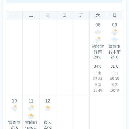
一
二
三
四
五
六
日
08
09
阴转雷
雷阵雨
阵雨
转中雨
24℃
24℃
～
～
34℃
31℃
日出
日出
05:34
05:35
日落
日落
18:48
18:48
10
11
12
雷阵雨
雷阵雨
多云
24℃
25℃
转多云