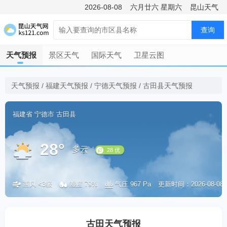
2026-08-08
六月廿六
星期六
昆山天气
查询
天气预报
景区天气
国际天气
卫星云图
天气预报
/
福建天气预报
/
宁德天气预报
/
古田县天气预报
福建省
宁德市
古田县
28°
多云
西风 <3级
湿度 79%
气压 967 Pa
更新时间：2026-08-08 2
28 优
古田天气预报