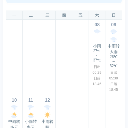
一
二
三
四
五
六
日
08
09
小雨
中雨转
27℃
大雨
～
26℃
37℃
～
32℃
日出
05:29
日出
日落
05:30
18:46
日落
18:45
10
11
12
中雨转
小雨转
小雨转
多云
多云
晴