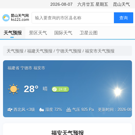
2026-08-07
六月廿五
星期五
昆山天气
查询
天气预报
景区天气
国际天气
卫星云图
天气预报
/
福建天气预报
/
宁德天气预报
/
福安市天气预报
福建省
宁德市
福安市
28°
晴
西北风 <3级
湿度 72%
气压 925 Pa
更新时间：2026-08-08 
24 优
福安天气预报