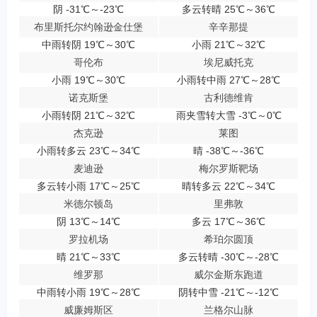
阴 -31℃～-23℃
多云转晴 25℃～36℃
布里斯托尔约翰逊金仕堡
辛辛那提
中雨转阴 19℃～30℃
小雨 21℃～32℃
哥伦布
埃尼威托克
小雨 19℃～30℃
小雨转中雨 27℃～28℃
诺克斯堡
古利德维肯
小雨转阴 21℃～32℃
雨夹雪转大雪 -3℃～0℃
杰克逊
莱图
小雨转多云 23℃～34℃
晴 -38℃～-36℃
麦迪逊
梅尔罗斯靶场
多云转小雨 17℃～25℃
晴转多云 22℃～34℃
米德尔顿岛
里弗敦
阴 13℃～14℃
多云 17℃～36℃
罗拉机场
希珀尔圆顶
晴 21℃～33℃
多云转晴 -30℃～-28℃
维罗那
威尔金斯东跑道
中雨转小雨 19℃～28℃
阴转中雪 -21℃～-12℃
威廉姆斯区
兰格尔山脉