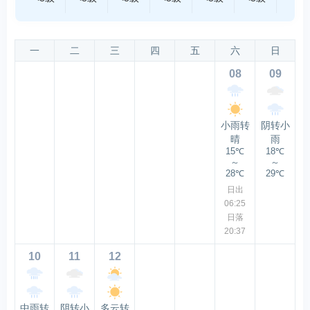
一
二
三
四
五
六
日
08
09
小雨转
阴转小
晴
雨
15℃
18℃
～
～
28℃
29℃
日出
06:25
日落
20:37
10
11
12
中雨转
阴转小
多云转