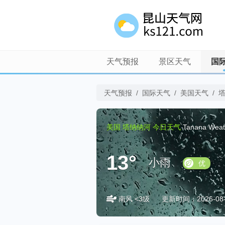
天气预报
景区天气
国
天气预报
/
国际天气
/
美国天气
/
美国
塔纳纳河
今日天气
Tanana Weat
13°
小雨
优
南风 <3级
更新时间：2026-08-0