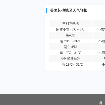
美国其他地区天气预报
亨利克基地
阴转小雪 -5℃～0℃
小雪
莱利堡
晴 23℃～36℃
小雨
迈尔斯城
晴 17℃～31℃
小雨
圣约翰斯伯利
小雨 19℃～31℃
小
昆