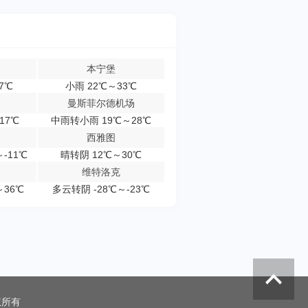
本宁堡
7℃
小雨 22℃～33℃
曼斯菲尔德机场
17℃
中雨转小雨 19℃～28℃
西雅图
-11℃
晴转阴 12℃～30℃
维特洛克
～36℃
多云转阴 -28℃～-23℃
权所有