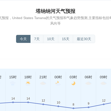
塔纳纳河天气预报
，United States Tanana的天气预报和气象趋势预测,主要指
风向等
今天
7天
10天
15天
最近30天
时
15时
18时
21时
00时
03时
06时
09时