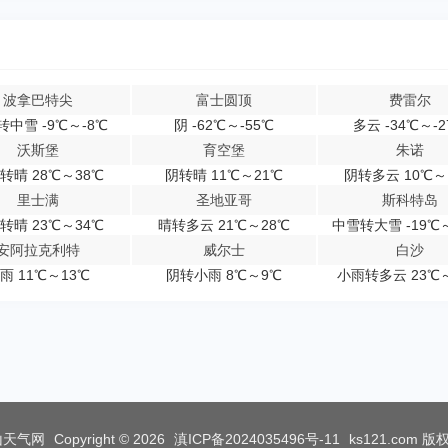
波拿巴特尖
富士圆顶
费雷尔
转中雪 -9℃～-8℃
阴 -62℃～-55℃
多云 -34℃～-2
沃斯堡
育空堡
朱诺
转晴 28℃～38℃
阴转晴 11℃～21℃
阴转多云 10℃～
里士满
圣地亚哥
斯科特岛
转晴 23℃～34℃
晴转多云 21℃～28℃
中雪转大雪 -19℃～
安阿拉克利特
威尔士
白沙
雨 11℃～13℃
阴转小雨 8℃～9℃
小雨转多云 23℃
山天气网
Copyright © 2026
滇ICP备2024035496号-11
ks121.com
版