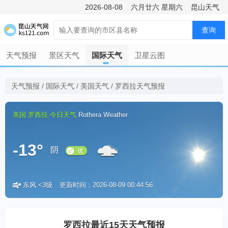
2026-08-08
六月廿六
星期六
昆山天气
查询
天气预报
景区天气
国际天气
卫星云图
天气预报
/
国际天气
/
美国天气
/
罗西拉天气预报
美国
罗西拉
今日天气
Rothera Weather
-13°
阴
东风 <3级
更新时间：2026-08-09 00:44:56
优
罗西拉最近15天天气预报