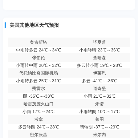
美国其他地区天气预报
奥古斯塔
毕夏普
中雨转多云 24℃～34℃
小雨转晴 23℃～36℃
张伯伦
查哈森
小雨转中雨 20℃～32℃
多云转小雨 19℃～28℃
代托纳比奇国际机场
伊莱恩
小雨转多云 25℃～31℃
多云 -41℃～-36℃
费雷尔
道奇堡
阴 -35℃～-33℃
小雨 21℃～32℃
哈雷茂茂火山口
朱诺
小雨 17℃～24℃
小雨转阴 10℃～17℃
考拿
莱图
多云转阴 24℃～28℃
晴转阴 -37℃～-29℃
密尔沃基
米尔内