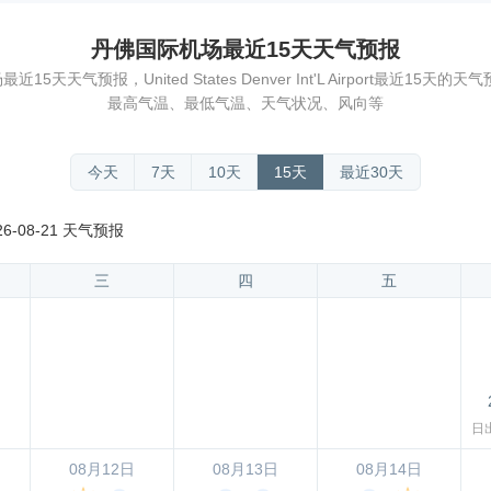
丹佛国际机场最近15天天气预报
天气预报，United States Denver Int'L Airport最近1
最高气温、最低气温、天气状况、风向等
今天
7天
10天
15天
最近30天
6-08-21 天气预报
三
四
五
日出
08月12日
08月13日
08月14日