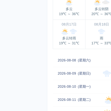
多云
多云转阴
19℃
～
36℃
20℃
～
36
08月17日
08月18日
多云转雨
雨
19℃
～
31℃
17℃
～
33
2026-08-08
(星期六)
2026-08-09
(星期日)
2026-08-10
(星期一)
2026-08-11
(星期二)