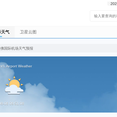
202
际天气
卫星云图
丹佛国际机场天气预报
nt'L Airport Weather
08 09:51:08