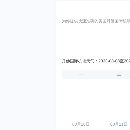
为你提供快速准确的美国丹佛国际机场最近15天
丹佛国际机场天气：2026-08-08至202
一
二
08月10日
08月11日