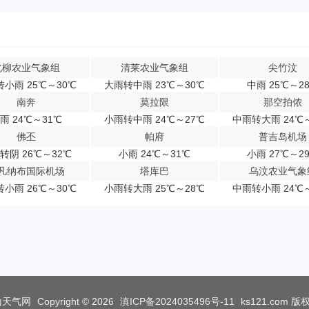
北柳农业气象组
清莱农业气象组
尖竹汶
小雨 25℃～30℃
大雨转中雨 23℃～30℃
中雨 25℃～2
南奔
莫拉限
那空拍侬
雨 24℃～31℃
小雨转中雨 24℃～27℃
中雨转大雨 24℃
佛丕
帕府
普吉岛机场
转阴 26℃～32℃
小雨 24℃～31℃
小雨 27℃～2
凡纳布国际机场
塔库巴
乌汶农业气象
小雨 26℃～30℃
小雨转大雨 25℃～28℃
中雨转小雨 24℃
山天气网
Copyright © 2026
滇ICP备2024035496号-11
ks121.com
版