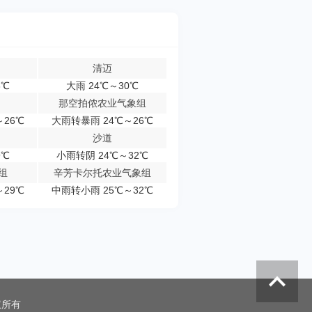
清迈
8℃
大雨 24℃～30℃
那空拍侬农业气象组
～26℃
大雨转暴雨 24℃～26℃
沙道
9℃
小雨转阴 24℃～32℃
组
辛芳卡尔托农业气象组
～29℃
中雨转小雨 25℃～32℃
权所有