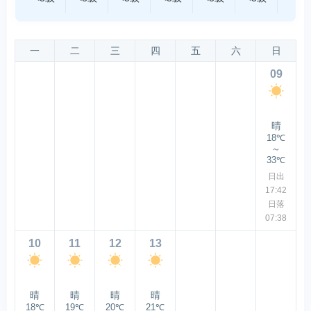
一
二
三
四
五
六
日
09
晴
18℃
～
33℃
日出
17:42
日落
07:38
10
11
12
13
晴
晴
晴
晴
18℃
19℃
20℃
21℃