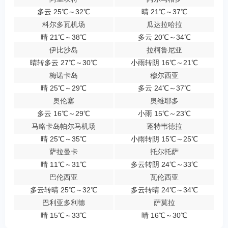
多云 25℃～32℃
晴 21℃～37℃
科尔多瓦机场
瓜达拉哈拉
晴 21℃～38℃
多云 20℃～34℃
伊比沙岛
拉柯鲁尼亚
晴转多云 27℃～30℃
小雨转阴 16℃～21℃
梅诺卡岛
穆尔西亚
晴 25℃～29℃
多云 24℃～37℃
奥伦塞
奥维耶多
多云 16℃～29℃
小雨 15℃～23℃
马略卡岛帕尔马机场
蓬特韦德拉
晴 25℃～35℃
小雨转阴 15℃～25℃
萨拉曼卡
托尔托萨
晴 11℃～31℃
多云转阴 24℃～33℃
巴伦西亚
瓦伦西亚
多云转晴 25℃～32℃
多云转晴 24℃～34℃
巴利亚多利德
萨莫拉
晴 15℃～33℃
晴 16℃～30℃