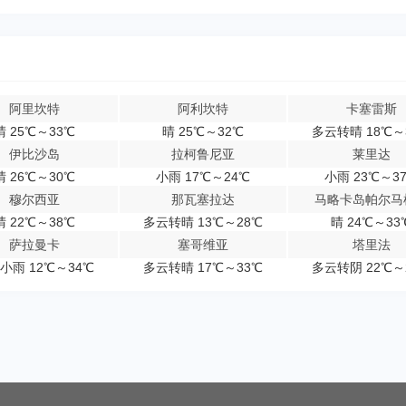
阿里坎特
阿利坎特
卡塞雷斯
晴 25℃～33℃
晴 25℃～32℃
多云转晴 18℃～
伊比沙岛
拉柯鲁尼亚
莱里达
晴 26℃～30℃
小雨 17℃～24℃
小雨 23℃～3
穆尔西亚
那瓦塞拉达
马略卡岛帕尔马
晴 22℃～38℃
多云转晴 13℃～28℃
晴 24℃～33
萨拉曼卡
塞哥维亚
塔里法
小雨 12℃～34℃
多云转晴 17℃～33℃
多云转阴 22℃～