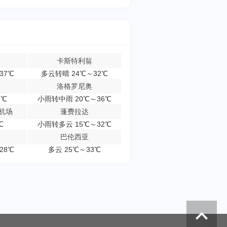
卡斯特利翁
37℃
多云转晴 24℃～32℃
洛格罗尼奥
7℃
小雨转中雨 20℃～36℃
机场
蓬费拉达
℃
小雨转多云 15℃～32℃
巴伦西亚
28℃
多云 25℃～33℃