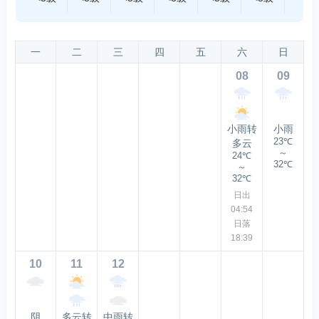
一
二
三
四
五
六
日
08
09
小雨转
小雨
23℃
多云
～
24℃
32℃
～
32℃
日出
04:54
日落
18:39
10
11
12
阴
多云转
中雨转