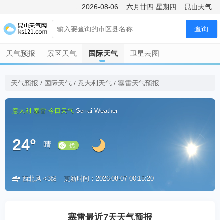
2026-08-06
六月廿四
星期四
昆山天气
查询
天气预报
景区天气
国际天气
卫星云图
天气预报
/
国际天气
/
意大利天气
/
塞雷天气预报
意大利
塞雷
今日天气
Serrai Weather
24°
晴
西北风 <3级
更新时间：2026-08-07 00:15:20
优
塞雷最近7天天气预报