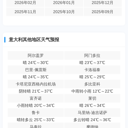
2026年02月
2026年01月
2025年12月
2025年11月
2025年10月
2025年09月
意大利其他地区天气预报
阿尔盖罗
阿门多拉
晴 24℃～30℃
晴 23℃～37℃
巴里·佩雷斯
卡洛福泰
晴 24℃～35℃
晴 25℃～29℃
卡塔尼亚西格内拉机场
多比亚科
阴转晴 21℃～37℃
中雨转小雨 12℃～22℃
富齐诺
莱切
小雨转晴 20℃～34℃
晴 26℃～34℃
鲁卡
马里纳-迪吉诺萨
晴转多云 25℃～33℃
多云转晴 24℃～36℃
马泰拉
摩德纳