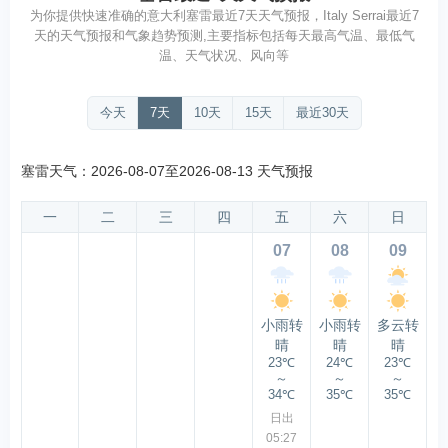
为你提供快速准确的意大利塞雷最近7天天气预报，Italy Serrai最近7
天的天气预报和气象趋势预测,主要指标包括每天最高气温、最低气
温、天气状况、风向等
今天
7天
10天
15天
最近30天
塞雷天气：2026-08-07至2026-08-13 天气预报
一
二
三
四
五
六
日
07
08
09
小雨转
小雨转
多云转
晴
晴
晴
23℃
24℃
23℃
～
～
～
34℃
35℃
35℃
日出
05:27