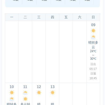
一
二
三
四
五
六
日
09
晴转多
云
24℃
～
30℃
日出
05:17
日落
18:45
10
11
12
13
晴转多
多云转
晴
晴