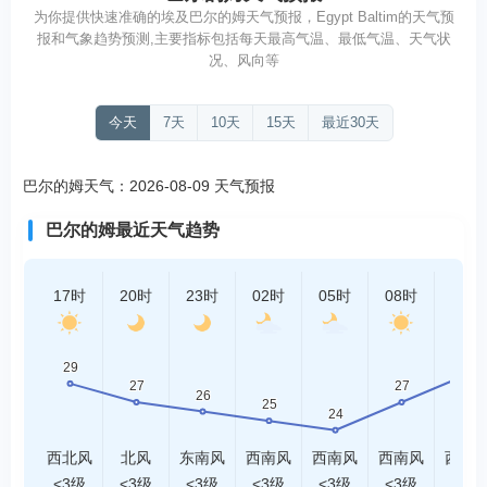
为你提供快速准确的埃及巴尔的姆天气预报，Egypt Baltim的天气预
报和气象趋势预测,主要指标包括每天最高气温、最低气温、天气状
况、风向等
今天
7天
10天
15天
最近30天
巴尔的姆天气：2026-08-09 天气预报
巴尔的姆最近天气趋势
17时
20时
23时
02时
05时
08时
11时
西北风
北风
东南风
西南风
西南风
西南风
西北
<3级
<3级
<3级
<3级
<3级
<3级
<3级