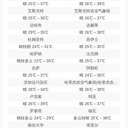
晴 25℃～37℃
晴 26℃～39℃
艾斯尤特
艾斯尤特农业气象组
晴 25℃～36℃
晴 26℃～37℃
达哈布
达赫莱
晴 29℃～35℃
晴 26℃～38℃
杜姆亚特
苏伊士
晴转阴 24℃～31℃
晴 25℃～35℃
哈萨纳
法尤姆
晴转多云 22℃～35℃
晴 25℃～37℃
吉萨
阿勒旺
晴 25℃～37℃
晴 24℃～36℃
洪加达污染区
哈里杰农业气象组(哈里杰农业气象站)
晴 28℃～34℃
晴 26℃～38℃
卢克索
明亚
晴 26℃～39℃
晴 26℃～37℃
罗塞塔
锡瓦
晴转多云 24℃～29℃
多云转晴 25℃～38℃
南谷大学
塔里尔