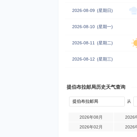
2026-08-09
(星期日)
2026-08-10
(星期一)
2026-08-11
(星期二)
2026-08-12
(星期三)
提伯布拉邮局历史天气查询
从
2026年08月
2026
2026年02月
2026