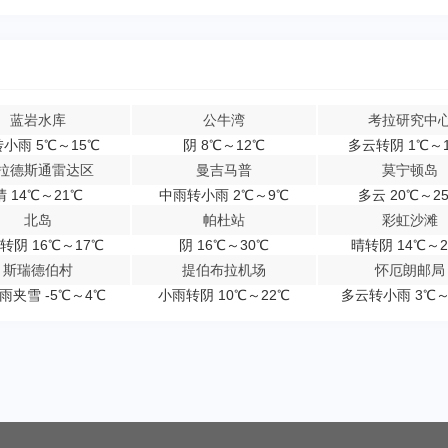
蓝岩水库
公牛湾
考拉研究中
小雨 5℃～15℃
阴 8℃～12℃
多云转阴 1℃～
拉德斯通雷达区
曼吉马普
莫宁顿岛
晴 14℃～21℃
中雨转小雨 2℃～9℃
多云 20℃～2
北岛
帕杜站
彩虹沙滩
转阴 16℃～17℃
阴 16℃～30℃
晴转阴 14℃～2
斯瑞德伯村
提伯布拉机场
怀厄朗邮局
雨夹雪 -5℃～4℃
小雨转阴 10℃～22℃
多云转小雨 3℃～