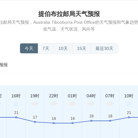
提伯布拉邮局天气预报
气预报，Australia Tibooburra Post Office的天气预报和
低气温、天气状况、风向等
今天
7天
10天
15天
最近30天
气预报
时
16时
19时
22时
01时
04时
07时
10时