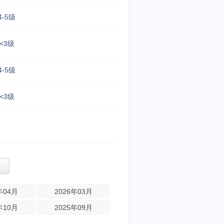
-5级
<3级
-5级
<3级
年04月
2026年03月
年10月
2025年09月