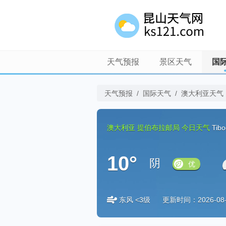
天气预报
景区天气
国
天气预报
/
国际天气
/
澳大利亚天气
澳大利亚
提伯布拉邮局
今日天气
Tibo
10°
阴
优
东风 <3级
更新时间：2026-08-0