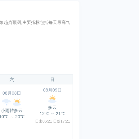
报和气象趋势预测,主要指标包括每天最高气
六
日
08月09日
08月08日
多云
小雨转多云
12℃
～
21℃
10℃
～
20℃
日出06:21
日落17:21