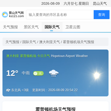
2026-08-09
六月廿七
星期日
昆山天气
查询
天气预报
景区天气
国际天气
卫星云图
天气预报
/
国际天气
/
澳大利亚天气
/
霍普顿机场天气预报
澳大利亚
霍普顿机场
今日天气
Hopetoun Airport Weather
12°
中雨
东北风 <3级
更新时间：2026-08-09 20:54:22
优
霍普顿机场天气预报