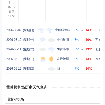
日出
07:17
日落
17:54
中雨转大雨
2026-08-09
(星期日)
8℃
～
14℃
东北
小雨转阴
2026-08-10
(星期一)
8℃
～
16℃
西南风
阴转小雨
2026-08-11
(星期二)
8℃
～
13℃
西北风
多云转晴
2026-08-12
(星期三)
6℃
～
13℃
西南风
阴
2026-08-13
(星期四)
7℃
～
14℃
霍普顿机场历史天气查询