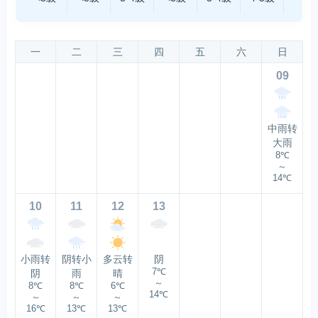
一
二
三
四
五
六
日
09
中雨转
大雨
8℃
～
14℃
10
11
12
13
小雨转
阴转小
多云转
阴
7℃
阴
雨
晴
～
8℃
8℃
6℃
14℃
～
～
～
16℃
13℃
13℃