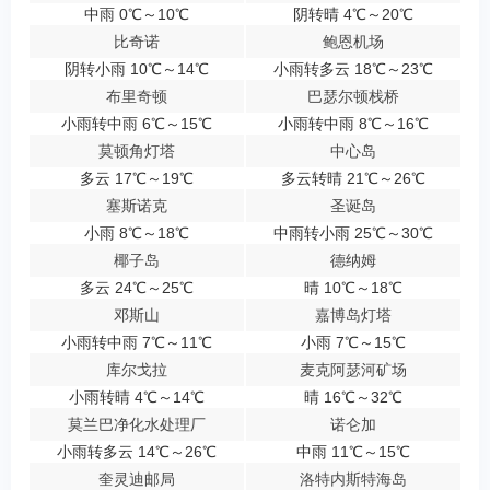
中雨 0℃～10℃
阴转晴 4℃～20℃
比奇诺
鲍恩机场
阴转小雨 10℃～14℃
小雨转多云 18℃～23℃
布里奇顿
巴瑟尔顿栈桥
小雨转中雨 6℃～15℃
小雨转中雨 8℃～16℃
莫顿角灯塔
中心岛
多云 17℃～19℃
多云转晴 21℃～26℃
塞斯诺克
圣诞岛
小雨 8℃～18℃
中雨转小雨 25℃～30℃
椰子岛
德纳姆
多云 24℃～25℃
晴 10℃～18℃
邓斯山
嘉博岛灯塔
小雨转中雨 7℃～11℃
小雨 7℃～15℃
库尔戈拉
麦克阿瑟河矿场
小雨转晴 4℃～14℃
晴 16℃～32℃
莫兰巴净化水处理厂
诺仑加
小雨转多云 14℃～26℃
中雨 11℃～15℃
奎灵迪邮局
洛特内斯特海岛