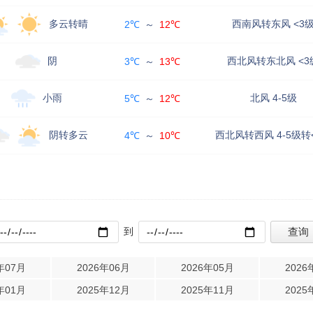
多云转晴
西南风转东风 <3
2℃
～
12℃
阴
西北风转东北风 <3
3℃
～
13℃
小雨
北风 4-5级
5℃
～
12℃
阴转多云
西北风转西风 4-5级转
4℃
～
10℃
到
年07月
2026年06月
2026年05月
2026
年01月
2025年12月
2025年11月
2025