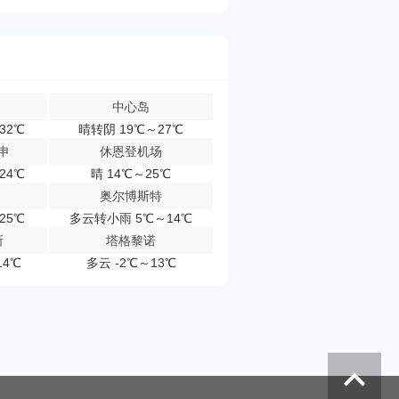
中心岛
32℃
晴转阴 19℃～27℃
申
休恩登机场
24℃
晴 14℃～25℃
奥尔博斯特
25℃
多云转小雨 5℃～14℃
所
塔格黎诺
14℃
多云 -2℃～13℃