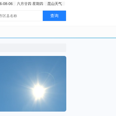
6-08-06
六月廿四
星期四
昆山天气
查询