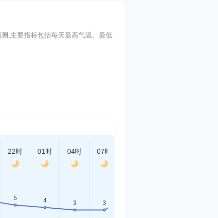
象趋势预测,主要指标包括每天最高气温、最低
22时
01时
04时
07时
10时
13时
16时