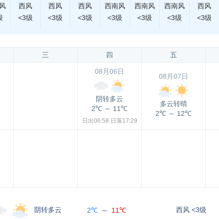
风
西风
西风
西风
西南风
西南风
西南风
西风
级
<3级
<3级
<3级
<3级
<3级
<3级
<3级
三
四
五
08月06日
08月07日
阴转多云
多云转晴
2℃
～
11℃
2℃
～
12℃
日出06:58
日落17:29
阴转多云
西风 <3级
2℃
～
11℃