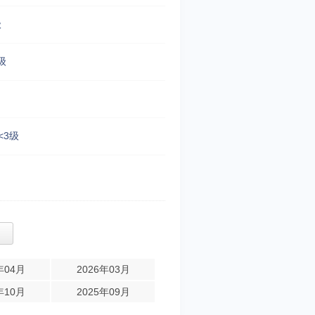
级
级
<3级
年04月
2026年03月
年10月
2025年09月