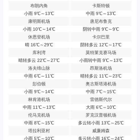
布朗内角
卡斯特顿
小雨 9℃～13℃
中雨 9℃～13℃
康明斯机场
唐尼布鲁克
小雨 10℃～14℃
阴转中雨 9℃～9℃
休恩登机场
卡尔巴里
晴 16℃～29℃
阴转多云 12℃～17℃
库利湾
莫特莱克赛马场
晴转多云 22℃～27℃
小雨转中雨 9℃～13℃
洛夫缔山脉
昂斯洛机场
中雨 6℃～11℃
晴转多云 11℃～23℃
彭伯顿
奥古斯塔港机场
小雨 9℃～14℃
中雨 7℃～15℃
林肯港机场
雷德斯代尔
中雨 11℃～13℃
大雨 6℃～10℃
伦马克机场
罗克汉普顿机场
中雨 8℃～15℃
多云转小雨 13℃～25℃
塔拉利亚村
威廉姆森
小雨 5℃～10℃
多云转小雨 16℃～24℃