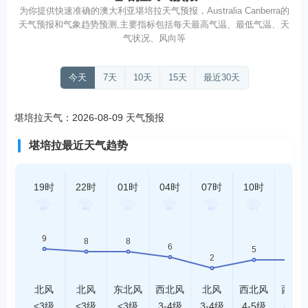
为你提供快速准确的澳大利亚堪培拉天气预报，Australia Canberra的
天气预报和气象趋势预测,主要指标包括每天最高气温、最低气温、天
气状况、风向等
今天
7天
10天
15天
最近30天
堪培拉天气：2026-08-09 天气预报
堪培拉最近天气趋势
19时
22时
01时
04时
07时
10时
13时
北风
北风
东北风
西北风
北风
西北风
西北
<3级
<3级
<3级
3-4级
3-4级
4-5级
3-4级