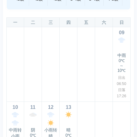
一
二
三
四
五
六
日
09
中雨
0℃
～
10℃
日出
06:50
日落
17:26
10
11
12
13
中雨转
阴
小雨转
晴
0℃
0℃
小雨
晴