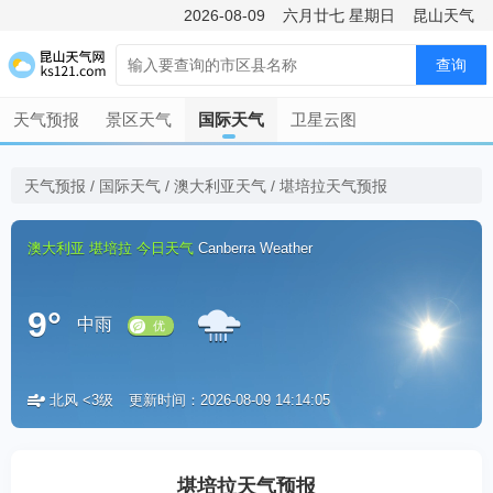
2026-08-09
六月廿七
星期日
昆山天气
查询
天气预报
景区天气
国际天气
卫星云图
天气预报
/
国际天气
/
澳大利亚天气
/
堪培拉天气预报
澳大利亚
堪培拉
今日天气
Canberra Weather
9°
中雨
北风 <3级
更新时间：2026-08-09 14:14:05
优
堪培拉天气预报