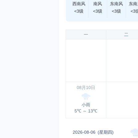
西南风
南风
东南风
东南
<3级
<3级
<3级
<3
一
二
08月10日
小雨
5℃
～
13℃
2026-08-06
(星期四)