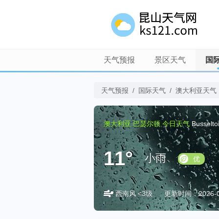
天气预报
景区天气
国
天气预报
/
国际天气
/
澳大利亚天气
澳大利亚
巴瑟尔顿
今日天气
Busselt
11°
小雨
优
西南风 <3级
更新时间：2026-08-