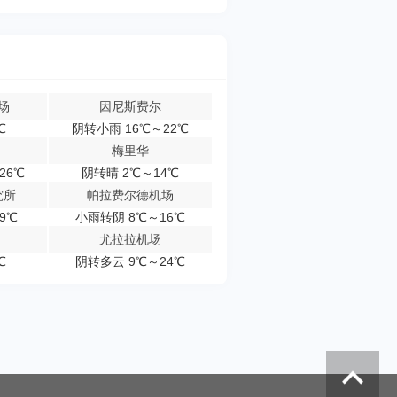
场
因尼斯费尔
℃
阴转小雨 16℃～22℃
梅里华
26℃
阴转晴 2℃～14℃
究所
帕拉费尔德机场
9℃
小雨转阴 8℃～16℃
尤拉拉机场
℃
阴转多云 9℃～24℃