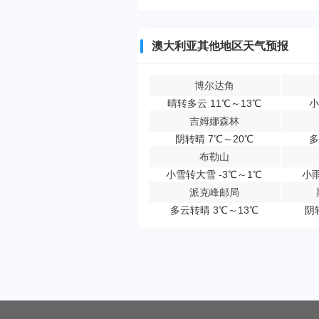
澳大利亚其他地区天气预报
博尔达角
晴转多云 11℃～13℃
小
吉姆娜森林
阴转晴 7℃～20℃
多
布勒山
小雪转大雪 -3℃～1℃
小雨
派克峰邮局
多云转晴 3℃～13℃
阴