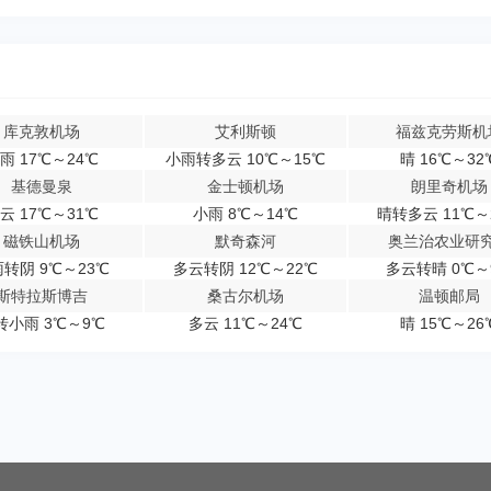
库克敦机场
艾利斯顿
福兹克劳斯机
雨 17℃～24℃
小雨转多云 10℃～15℃
晴 16℃～32
基德曼泉
金士顿机场
朗里奇机场
云 17℃～31℃
小雨 8℃～14℃
晴转多云 11℃～
磁铁山机场
默奇森河
奥兰治农业研
转阴 9℃～23℃
多云转阴 12℃～22℃
多云转晴 0℃～
斯特拉斯博吉
桑古尔机场
温顿邮局
转小雨 3℃～9℃
多云 11℃～24℃
晴 15℃～26