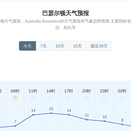
巴瑟尔顿天气预报
气预报，Australia Busselton的天气预报和气象趋势预测,主要
况、风向等
今天
7天
10天
15天
最近30天
时
08时
11时
14时
17时
20时
23时
02时