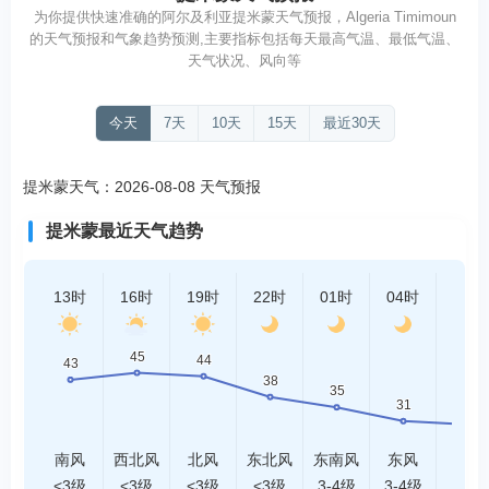
为你提供快速准确的阿尔及利亚提米蒙天气预报，Algeria Timimoun
的天气预报和气象趋势预测,主要指标包括每天最高气温、最低气温、
天气状况、风向等
今天
7天
10天
15天
最近30天
提米蒙天气：2026-08-08 天气预报
提米蒙最近天气趋势
13时
16时
19时
22时
01时
04时
07时
南风
西北风
北风
东北风
东南风
东风
东风
<3级
<3级
<3级
<3级
3-4级
3-4级
<3级