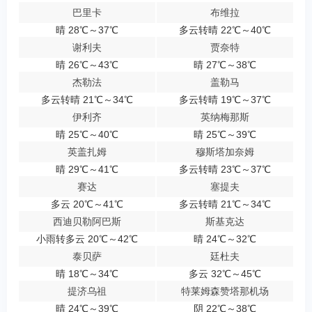
巴里卡
布维拉
晴 28℃～37℃
多云转晴 22℃～40℃
谢利夫
贾奈特
晴 26℃～43℃
晴 27℃～38℃
杰勒法
盖勒马
多云转晴 21℃～34℃
多云转晴 19℃～37℃
伊利齐
英纳梅那斯
晴 25℃～40℃
晴 25℃～39℃
英盖扎姆
穆斯塔加奈姆
晴 29℃～41℃
多云转晴 23℃～37℃
赛达
塞提夫
多云 20℃～41℃
多云转晴 21℃～34℃
西迪贝勒阿巴斯
斯基克达
小雨转多云 20℃～42℃
晴 24℃～32℃
泰贝萨
廷杜夫
晴 18℃～34℃
多云 32℃～45℃
提济乌祖
特莱姆森赞塔那机场
晴 24℃～39℃
阴 22℃～38℃