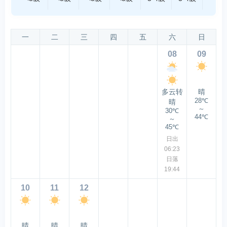
一
二
三
四
五
六
日
08
09
多云转
晴
28℃
晴
～
30℃
44℃
～
45℃
日出
06:23
日落
19:44
10
11
12
晴
晴
晴