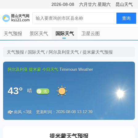
2026-08-08
六月廿六
星期六
昆山天气
查询
天气预报
景区天气
国际天气
卫星云图
天气预报
/
国际天气
/
阿尔及利亚天气
/
提米蒙天气预报
阿尔及利亚
提米蒙
今日天气
Timimoun Weather
43°
晴
南风 <3级
更新时间：2026-08-08 13:12:39
优
提米蒙天气预报