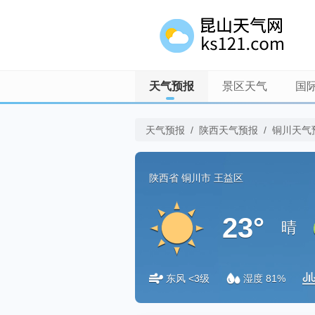
天气预报
景区天气
国
天气预报
/
陕西天气预报
/
铜川天气
陕西省
铜川市
王益区
23°
晴
东风 <3级
湿度 81%