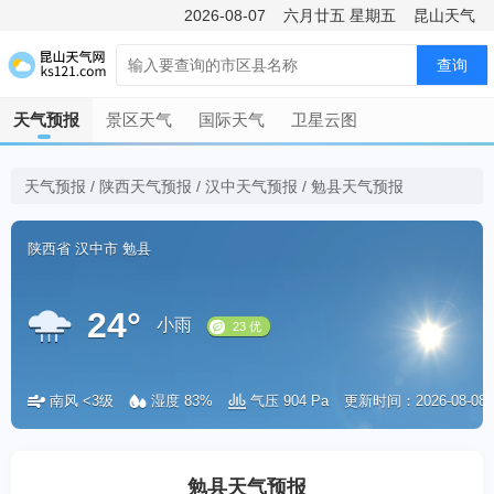
2026-08-07
六月廿五
星期五
昆山天气
查询
天气预报
景区天气
国际天气
卫星云图
天气预报
/
陕西天气预报
/
汉中天气预报
/
勉县天气预报
陕西省
汉中市
勉县
24°
小雨
南风 <3级
湿度 83%
气压 904 Pa
更新时间：2026-08-08 0
23 优
勉县天气预报