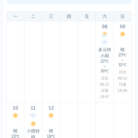
一
二
三
四
五
六
日
08
09
多云转
晴
23℃
小雨
～
22℃
32℃
～
30℃
日出
日出
06:12
06:11
日落
日落
19:46
19:47
10
11
12
晴
小雨转
晴
23℃
19℃
晴